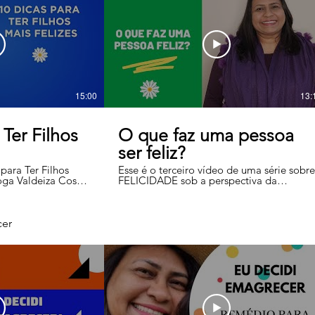
sta Psicologia
Instagram: @valdeiza.costa Email:
info@valdeizacosta.com
15:00
13:
 Ter Filhos
O que faz uma pessoa
ser feliz?
para Ter Filhos
Esse é o terceiro vídeo de uma série sobre
loga Valdeiza Costa
FELICIDADE sob a perspectiva da
a os pais e mães
Psicologia Positiva. Neste vídeo a
ilhos sejam mais
Psicóloga Valdeiza Costa fala sobre o que
as pessoas felizes fazem e o que devemos
tu.be/-
fazer para sermos mais felizes. O teste de
cer
tes e Elementos
Virtudes e Forças de Caráter (VIA) pode
ser feito a partir do link abaixo. Escolha o
HShWlo3RY O que
"Teste Via - Virtudes e Forças de Caráter:
z?
https://linktr.ee/valdeizacostapp Você
 Você pode
precisará escolher a língua e preencher o
sociais:
formulário de inscrição (nome, email, etc.)
izacostapp
Caso tenha dificuldade em completar o
teste, assista o vídeo explicativo clicando