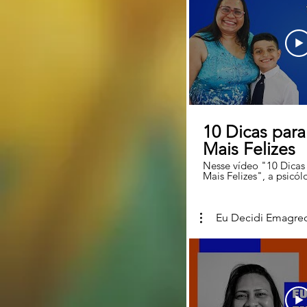
Facebook: Valdeiza Co
Positiva
10 Dicas para
Mais Felizes
Nesse vídeo "10 Dicas 
Mais Felizes", a psicó
dá dicas preciosas par
que querem que seus f
felizes. Assista também: O que é
Felicidade? https://you
Eu Decidi Emagre
O849KUacus Componen
da Felicidade
https://youtu.be/cW
faz uma pessoa ser feli
https://youtu.be/IEbyYxYVdR4
seguí-la em suas redes 
https://linktr.ee/valde
#paisefilhos #família