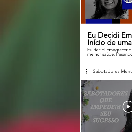
#comofazermeusfilhosm
Eu Decidi Em
Início de um
Eu decidi emagrecer p
melhor saúde. Pesando 
meta é emagrecer 25 k
Participe comigo dess
será fácil mas me levar
Sabotadores Ment
série, lançarei um víde
feiras para refletirmos
tão desafiador. Vem comigo
aproveito para te con
Instagram: @valdeiza.c