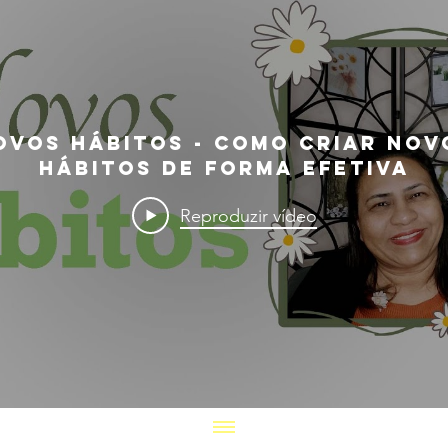
ovos Hábitos - Como criar Nov
Natal na Inglaterra - Como se
comemora o Natal em Londres
Hábitos de forma efetiva
Reproduzir vídeo
Reproduzir vídeo