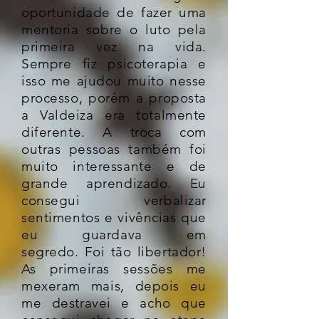
oportunidade de fazer uma
mentoria sobre o luto pela
primeira vez na vida.
Sempre fiz psicoterapia e
isso me ajudou muito nesse
processo, porém a proposta
a Valdeiza era totalmente
diferente. A troca com
outras pessoas também foi
muito interessante e de
grande aprendizado. Eu
consegui verbalizar
sentimentos e vivências que
eu guardava em
segredo.
Foi tão libertador!
As primeiras sessões me
mexeram mais, depois eu
me destravei e acho que