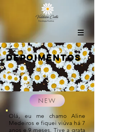
depoimentos
NEW
Olá, eu me chamo Aline
Medeiros e fiquei viúva há 7
anos e 9 meses. Tive a grata