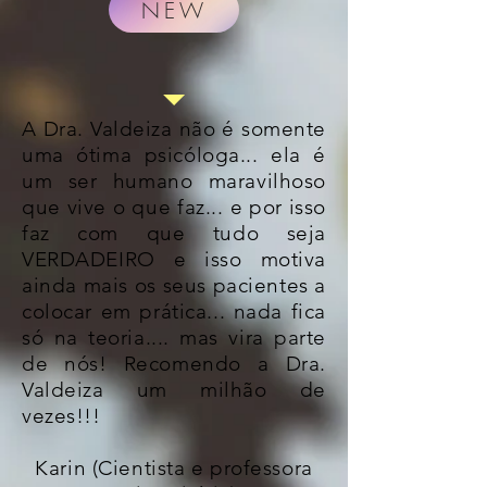
NEW
A Dra. Valdeiza não é somente
uma ótima psicóloga... ela é
um ser humano maravilhoso
que vive o que faz... e por isso
faz com que tudo seja
VERDADEIRO e isso motiva
ainda mais os seus pacientes a
colocar em prática... nada fica
só na teoria.... mas vira parte
de nós! Recomendo a Dra.
Valdeiza um milhão de
vezes!!!
Karin (Cientista e professora