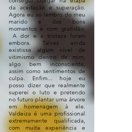
consegui chegar na etapa
da aceitação e superação.
Agora eu só lembro do meu
marido e dos bons
momentos e com gratidão.
A dor e a tristeza foram
embora. Talvez ainda
existisse algum nível de
vitimismo dentro de mim,
algo bem inconsciente,
assim como sentimentos de
culpa. Enfim... hoje eu
posso dizer que realmente
superei o luto e pretendo
no futuro plantar uma árvore
em homenagem à ele.
Valdeiza é uma profissional
extremamente qualificada,
com muita experiência e