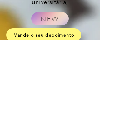
universitária)
NEW
Mande o seu depoimento
Valdeiza Costa
Mestre em Psicologia Positiva e Coach
Psicologia pela University of East of
London/Reino Unido.
Psicóloga, Psicopedagoga, Professora
e Palestrante Internacional.